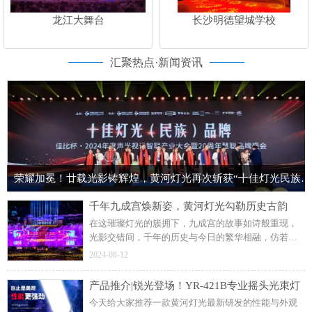
龙江大舞台
长沙明德望城学校
汇聚热点·新闻资讯
荣耀加冕！廿载光影铸辉煌，黄河灯光再次斩获“十佳灯光民族品牌”荣誉称号！
千年九成宫焕新姿，黄河灯光勾勒历史古韵
在这璀璨灯光的簇拥下，九成宫的故事如诗般重现，
光影交错间，千年的历史与今日的繁华相融，仿若梦
回盛唐。这个暑假来麟游九成宫，于灯光璀璨中，回
2024-08-12
望大唐的盛世华章。部分内容来源于网络，侵权请联
系删除
产品推介|锐光登场！YR-421B专业摇头光束灯
今天给大家推荐一款黄河灯光最新研发的性能与外观