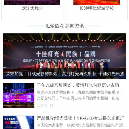
龙江大舞台
长沙明德望城学校
汇聚热点·新闻资讯
荣耀加冕！廿载光影铸辉煌，黄河灯光再次斩获“十佳灯光民族品牌”荣誉称号！
千年九成宫焕新姿，黄河灯光勾勒历史古韵
在这璀璨灯光的簇拥下，九成宫的故事如诗般重现，
光影交错间，千年的历史与今日的繁华相融，仿若梦
回盛唐。这个暑假来麟游九成宫，于灯光璀璨中，回
2024-08-12
望大唐的盛世华章。部分内容来源于网络，侵权请联
系删除
产品推介|锐光登场！YR-421B专业摇头光束灯
今天给大家推荐一款黄河灯光最新研发的性能与外观