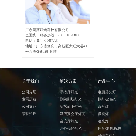
广东黄河灯光科技有限公司
全国统一服务热线：400-618-4388
电话： 020-36387779
地址：
广东省肇庆市高新区大旺大道41
号万洋众创城C10栋
关于我们
解决方案
产品中心
公司介绍
演播厅灯光
电脑摇头灯
发展历程
剧院剧场灯光
帕灯/染色灯
公司文化
演艺酒吧灯光
条形灯
荣誉资质
酒店宴会厅灯光
影视灯
会议厅灯光
追光灯
户外亮化灯光
控台/烟机/配件
已停产产品