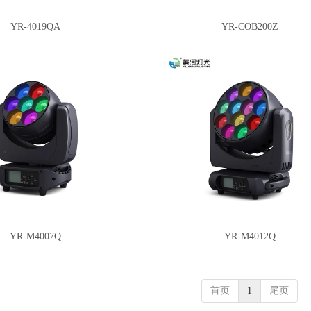
YR-4019QA
YR-COB200Z
YR-M4007Q
YR-M4012Q
首页
1
尾页