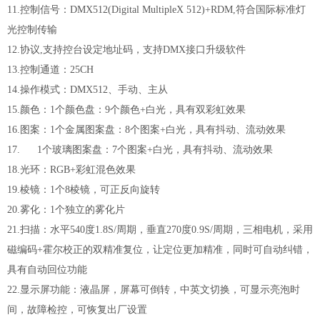
11.控制信号：DMX512(Digital MultipleX 512)+RDM,符合国际标准灯
光控制传输
12.协议,支持控台设定地址码，支持DMX接口升级软件
13.控制通道：25CH
14.操作模式：DMX512、手动、主从
15.颜色：1个颜色盘：9个颜色+白光，具有双彩虹效果
16.图案：1个金属图案盘：8个图案+白光，具有抖动、流动效果
17. 1个玻璃图案盘：7个图案+白光，具有抖动、流动效果
18.光环：RGB+彩虹混色效果
19.棱镜：1个8棱镜，可正反向旋转
20.雾化：1个独立的雾化片
21.扫描：水平540度1.8S/周期，垂直270度0.9S/周期，三相电机，采用
磁编码+霍尔校正的双精准复位，让定位更加精准，同时可自动纠错，
具有自动回位功能
22.显示屏功能：液晶屏，屏幕可倒转，中英文切换，可显示亮泡时
间，故障检控，可恢复出厂设置